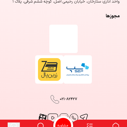
واحد اداری: ستارخان، خیابان رحیمی اصل، کوچه ششم شرقی، پلاک ۱
مجوزها
021-82427
مشاوره