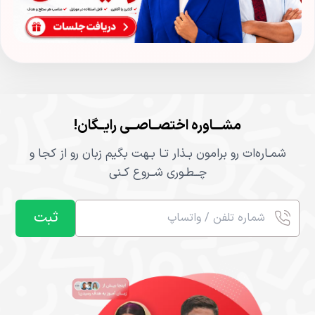
مشـــاوره اختصــاصــی رایــگان!
شمـاره‌ات رو برامون بـذار تـا بـهت بگیم زبان رو از کجا و
چــطـوری شــروع کـنی
ثبت