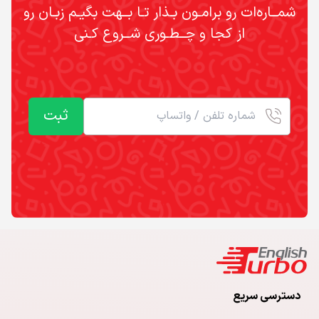
شمــاره‌ات رو برامـون بـذار تـا بــهت بگیـم زبـان رو
از کجا و چــطـوری شــروع کـنی
ثبت
دسترسی سریع