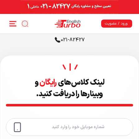
ورود / عضویت
021-82427
لینک کلاس‌های
رایگان
و
وبینارها را دریافت کنید.