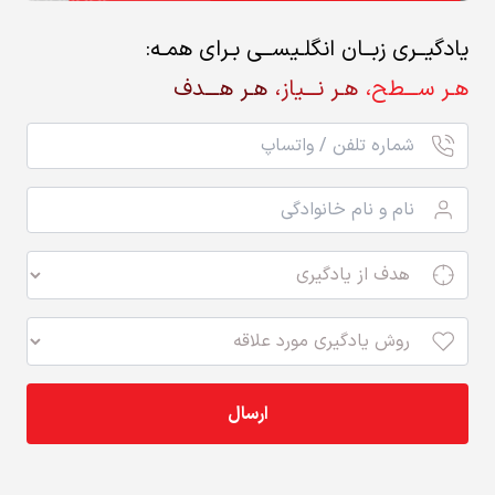
یادگیــری زبــان انگلـیســی بـرای همـه:
هـر ســـطح،
هـر نـــیاز،
هـر هـــدف
ارسال