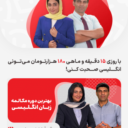
با روزی
۱۵
دقــیقه
و
مـاهـی
۱۸۰
هــزارتــومان
مـی‌تـــونی
انگــــلیسی صـــحبت کـــنی!