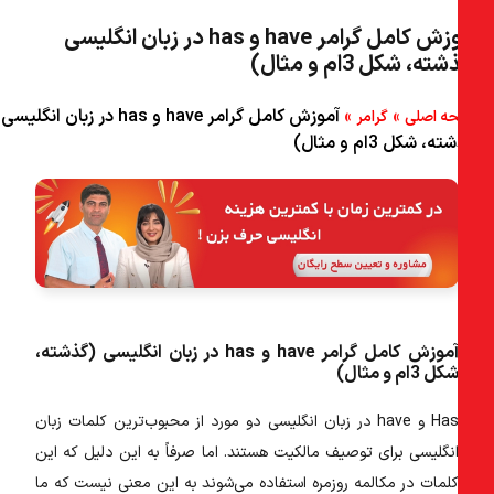
۴) برای بیان امکان‌پذیری (Probability)
آموزش کامل گرامر have و has در زبان انگلیسی
ه، شکل 3‌ام و مثال)
۵) برای بیان اعمال تمام شده
۶) نکات مهم برای کاربرد have و کاربرد has
»
»
آموزش کامل گرامر have و has در زبان انگلیسی
ه اصلی
گرامر
، شکل 3‌ام و مثال)
۷) نکته ۱) : مطمئن شوید که فاعل و فعل با هم همخوانی دارند. (Subject-
verb agreement)
۸) نکته ۲) : has در زبان انگلیسی فقط با فاعل‌های سوم شخص مفرد
استفاده می‌شود.
۹) مثال‌هایی برای کاربرد have و کاربرد has
آموزش کامل گرامر have و has در زبان انگلیسی (گذشته،
کل 3ام و مثال)
Ha
و
have در زبان انگلیسی
دو مورد از محبوب‌ترین کلمات زبان
نگلیسی برای توصیف مالکیت هستند. اما صرفاً به این دلیل که این
لمات در مکالمه روزمره استفاده می‌شوند به این معنی نیست که ما