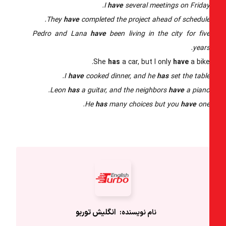
I
have
several meetings on Friday
They
have
completed the project ahead of schedule
Pedro and Lana
have
been living in the city for fiv
years
She
has
a car, but I only
have
a bike
I
have
cooked dinner, and he
has
set the table
Leon
has
a guitar, and the neighbors
have
a piano
He
has
many choices but you
have
one
انگلیش‌ توربو