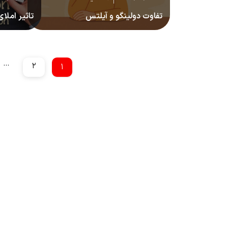
تفاوت دولینگو و آیلتس
تاثیر املا
لیسنینگ آ
…
۲
۱