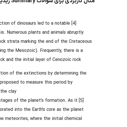
مثال کاربردی برای سوالات Summary ریدینگ آزمون تافل
inction of dinosaurs led to a notable
is
.
Numerous plants and animals abruptly
rock strata marking
the end of the Cretaceous
ing the Mesozoic)
. Frequently, there is a
k and the initial layer of Cenozoic rock.
tion of the extinctions by determining the
 proposed to measure this period by
the clay.
y stages of the planet’s formation. As it
porated into the Earth’s core as the planet
ome meteorites, where the initial chemical