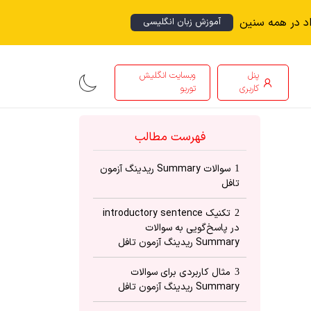
اد در همه سنین
آموزش زبان انگلیسی
پنل
وبسایت انگلیش
کاربری
توربو
فهرست مطالب
سوالات Summary ریدینگ آزمون
1
تافل
تکنیک introductory sentence
2
در پاسخ‌گویی به سوالات
Summary ریدینگ آزمون تافل
مثال کاربردی برای سوالات
3
Summary ریدینگ آزمون تافل