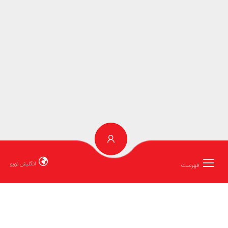
انگلیش توربو