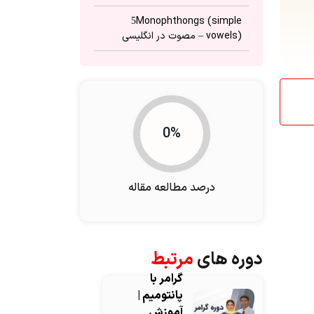
Monophthongs (simple
5
vowels) – مصوت در انگلیسی
Consonant-vowel-consonant
6
words (CVC) – مصوت در
انگلیسی
Diphthongs – مصوت در
7
0%
انگلیسی
برای مثال‌های بیشتر به جدول زیر
8
مراجعه کنید:
درصد مطالعه مقاله
جمع‌بندی
9
دوره های
مرتبط
گرامر با
پانتومیم |
آموزش