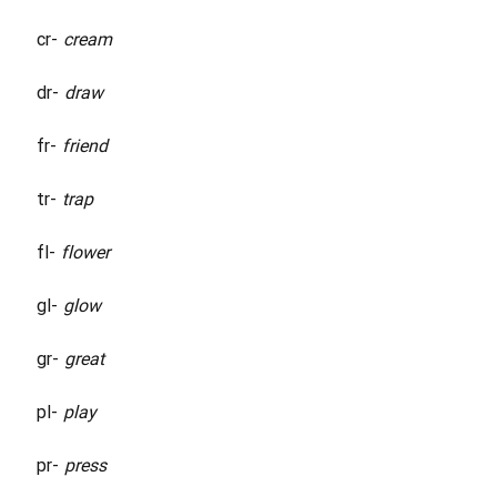
cr-
cream
dr-
draw
fr-
friend
tr-
trap
fl-
flower
gl-
glow
gr-
great
pl-
play
pr-
press