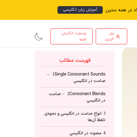
اد در همه سنین
آموزش زبان انگلیسی
پنل
وبسایت انگلیش
کاربری
توربو
فهرست مطالب
Single Consonant Sounds –
1
صامت در انگلیسی
Consonant Blends – صامت
2
در انگلیسی
انواع صامت در انگلیسی و نحوه‌ی
3
تلفظ آن‌ها
مصوت در انگلیسی
4