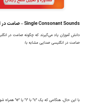
Single Consonant Sounds – صامت در انگلیسی
دانش آموزان یاد می‌گیرند که چگونه
صامت در انگل
صامت در انگلیسی
صدایی مشابه با:
با این حال، هنگامی که یک “c” با “i” یا “e” همراه شود، “c” مانند کلمات زیر صدای “s” تولید می‌کند: