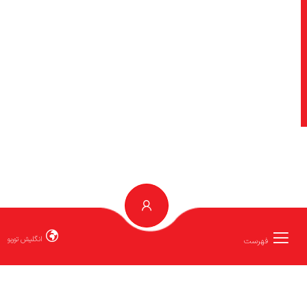
انگلیش توربو