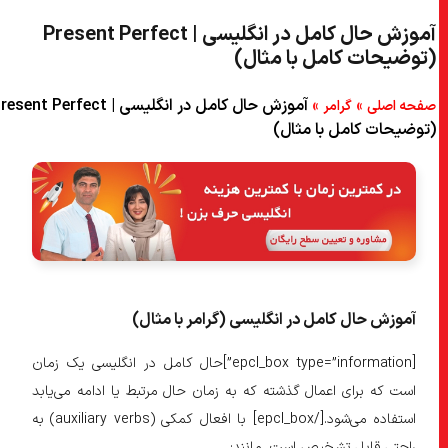
آموزش حال کامل در انگلیسی | Present Perfect
۵) زمان حال کامل در انگلیسی: منفی
(توضیحات کامل با مثال)
۶) زمان حال کامل در انگلیسی: سوال
»
»
آموزش حال کامل در انگلیسی | Present Perfect
صفحه اصلی
گرامر
۷) زمان حال کامل در انگلیسی: قید‌ها
(توضیحات کامل با مثال)
۸) زمان حال کامل در انگلیسی: Yet
۹) زمان حال کامل در انگلیسی: Just
۱۰) زمان حال کامل در انگلیسی: کاربرد‌های اصلی
۱۱) یک اقدام در حال انجام که در گذشته شروع شده است، اما هنوز تکمیل
نشده است.
آموزش حال کامل در انگلیسی (گرامر با مثال)
۱۲) مجموعه‌ای از اقدامات مشابه چندین بار در گذشته انجام شده است که
احتمالاً در آینده نیز تکرار خواهد شد.
[epcl_box type=”information”]حال کامل در انگلیسی یک زمان
۱۳) اقدامی که اخیراً تکمیل شده است. (اغلب با just یا now استفاده
است که برای اعمال گذشته که به زمان حال مرتبط یا ادامه می‌یابد
می‌شود)
استفاده می‌شود.[/epcl_box] با افعال کمکی (auxiliary verbs) به
۱۴) تغییر در طول زمان.
راحتی قابل تشخیص است، مانند: