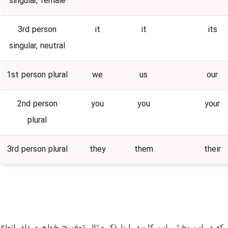
singular, female
3rd person
it
it
its
singular, neutral
1st person plural
we
us
our
2nd person
you
you
your
plural
3rd person plural
they
them
their