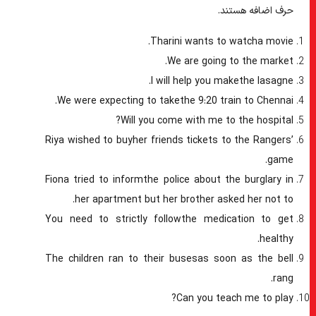
حرف اضافه هستند.
Tharini wants
to watch
a movie.
.
We are going
to the market
I will help you
make
the lasagne.
We were expecting
to take
the 9:20 train to Chennai.
?
Will you come with me
to the hospital
Riya wished
to buy
her friends tickets to the Rangers’
game.
Fiona tried
to inform
the police about the burglary in
her apartment but her brother asked her not to.
You need
to strictly follow
the medication to get
healthy.
The children ran
to their buses
as soon as the bell
rang.
?
Can you teach me
to play