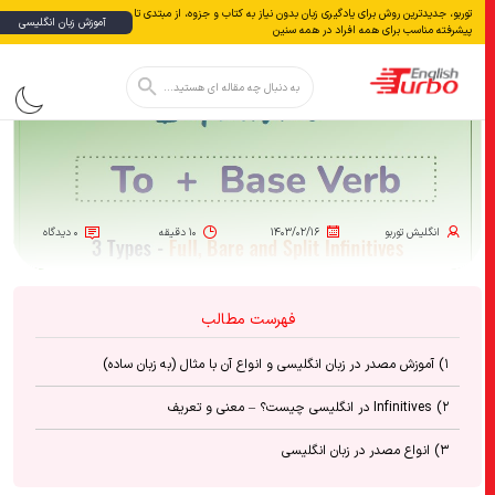
توربو، جدیدترین روش برای یادگیری زبان بدون نياز به كتاب و جزوه، از مبتدی تا
آموزش زبان انگلیسی
پیشرفته مناسب برای همه افراد در همه سنین
دکمه جستجو
جستجو
برای:
انگلیش‌ توربو
۱۴۰۳/۰۲/۱۶
۱۰ دقیقه
۰ دیدگاه
فهرست مطالب
۱) آموزش مصدر در زبان انگلیسی و انواع آن با مثال (به زبان ساده)
۲) Infinitives در انگلیسی چیست؟ – معنی و تعریف
۳) انواع مصدر در زبان انگلیسی
۴) Infinitives در انگلیسی – Bare infinitives