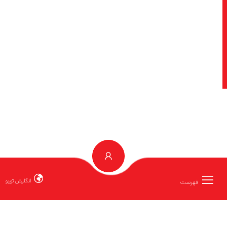
انگلیش توربو