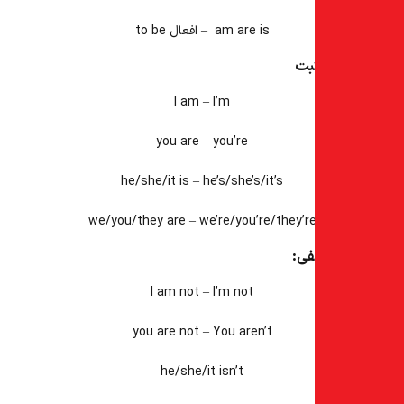
am are is – افعال to be
بت
I am – I’m
you are – you’re
he/she/it is – he’s/she’s/it’s
we/you/they are – we’re/you’re/they’r
فی:
I am not – I’m not
you are not – You aren’t
he/she/it isn’t