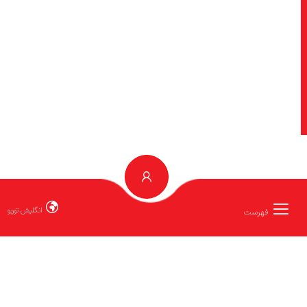
انگلیش توربو