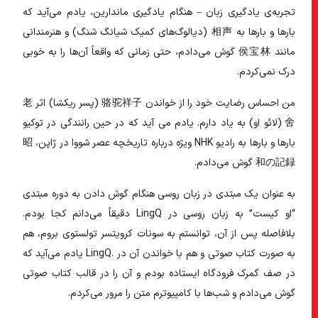
تجربه‌ی یادگیری زبان – هنگام یادگیری ماندارین، یادم می‌آید که
بارها و بارها به
相声
(دیالوگ‌های کمیک شیانگ شنگ) و هنرمندانی
مانند
侯宝林
گوش می‌دادم، حتی زمانی که واقعاً آن‌ها را به خوبی
درک نمی‌کردم.
من احساس رضایت خود را از خواندن
骆驼祥子
(پسر ریکشا) اثر
老
舍
(لائو او) به یاد دارم. یادم می آید که در حین رانندگی در توکیو
بارها و بارها به رادیو NHK ویژه درباره تاریخچه عصر شووا در ژاپن،
昭
和の記録
گوش می‌دادم.
به عنوان یک مبتدی در زبان روسی هنگام گوش دادن به دوره مبتدی
“او کیست” به زبان روسی در LingQ دقیقاً می‌دانم کجا بودم.
بلافاصله پس از آن، توانستم به سونات کرویتسر تولستوی بروم، هم
به صورت کتاب صوتی و هم با خواندن آن در .LingQ یادم می‌آید که
در صف گمرک فرودگاه ایستاده بودم و آن را در قالب کتاب صوتی
گوش می‌دادم و شب‌ها با کامپیوترم متن را مرور می‌کردم.