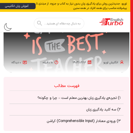
توربو، جدیدترین روش برای یادگیری زبان بدون نياز به كتاب و جزوه، از مبتدی تا
آموزش زبان انگلیسی
پیشرفته مناسب برای همه افراد در همه سنین
دکمه جستجو
جستجو
برای:
انگلیش‌ توربو
۱۴۰۳/۰۲/۱۶
۱۰ دقیقه
۰ دیدگاه
فهرست مطالب
۱) تجربه‌ی یادگیری زبان بهترین معلم است – چرا و چگونه؟
۲) سه کلید یادگیری زبان
۳) ورودی معنادار (Comprehensible Input) کراشن
۴) پروست – تجربه‌ی یادگیری زبان