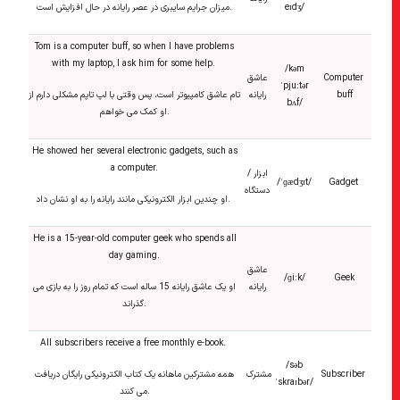
eɪdʒ/
میزان جرایم سایبری در عصر رایانه در حال افزایش است.
Tom is a computer buff, so when I have problems
with my laptop, I ask him for some help.
/kəm
Computer
عاشق
ˈpjuːtər
buff
رایانه
تام عاشق کامپیوتر است، پس وقتی با لپ تاپم مشکلی دارم از
bʌf/
او کمک می خواهم.
He showed her several electronic gadgets, such as
a computer.
ابزار /
/ˈɡædʒɪt/
Gadget
دستگاه
او چندین ابزار الکترونیکی مانند رایانه را به او نشان داد.
He is a 15-year-old computer geek who spends all
day gaming.
عاشق
/ɡiːk/
Geek
رایانه
او یک عاشق رایانه 15 ساله است که تمام روز را به بازی می
گذراند.
All subscribers receive a free monthly e-book.
/səb
Subscriber
مشترک
همه مشترکین ماهانه یک کتاب الکترونیکی رایگان دریافت
ˈskraɪbər/
می کنند.