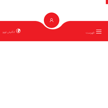
انگلیش توربو