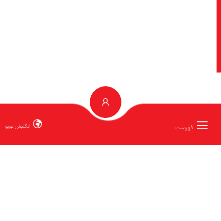
انگلیش توربو