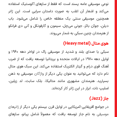
نوعی موسیقی عامه پسند است که فقط از ساز‌های آکوستیک استفاده
می‌کند و اشعار آن اغلب به صورت داستان سرایی است. این ژانر
همچنین موسیقی سنتی یک منطقه خاص را شامل می‌شود. باب
دیلن، جوآن بائز، جونی می‌چل، سیمون و گارفونکل و آنی دی فرانکو
از هنرمندان چنین سبکی به شمار ‌می‌روند.
هوی متال (Heavy metal)
سبکی با صدای بلند و شدید از موسیقی راک در اواخر دهه ۱۹۶۰ و
اوایل دهه ۱۹۷۰ در ایالات متحده و بریتانیا توسعه یافت که از ضرب
آهنگ قوی درام و گیتار الکتریک استفاده می‌کند. این سبک هوی متال
نام دارد که می‌توانید به عنوان یکی دیگر از
واژگان
موسیقی
به ذهن
بسپارید. هنرمندان مشهوری مانند متالیکا، بلک سابث، لد زپلین،
اسلیپ نات، ابزار در این ژانر کار کرده‌اند.
جاز (Jazz)
در جوامع آفریقایی-آمریکایی در اوایل قرن بیستم یکی دیگر از
ژانر‌های
موسیقی
به نام جاز توسعه یافت که معمولاً شامل پیانو، ساز‌های