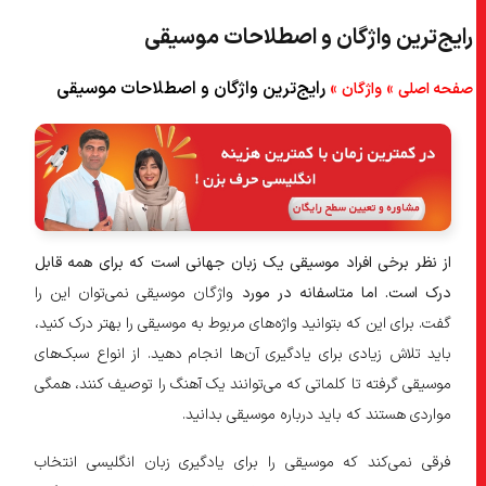
رایج‌ترین واژگان و اصطلاحات موسیقی
۵) مردمی/ محلی (Folk)
۶) هوی متال (Heavy metal)
»
»
رایج‌ترین واژگان و اصطلاحات موسیقی
صفحه اصلی
واژگان
۷) جاز (Jazz)
۸) پاپ (Pop)
۹) رپ (Rap)
۱۰) رگی (Reggae)
از نظر برخی افراد موسیقی یک زبان جهانی است که برای همه قابل
درک است. اما متاسفانه در مورد
واژگان موسیقی نمی‌توان این را
۱۱) راک (Rock)
گفت. برای این که بتوانید واژه‌های مربوط به موسیقی را بهتر درک کنید،
۱۲) آشنایی با ۱۵ لغت برای صحبت در مورد موسیقی
باید تلاش زیادی برای یادگیری آن‌ها انجام دهید. از انواع سبک‌های
۱۳) جمع‌بندی
موسیقی گرفته تا کلماتی که می‌توانند یک آهنگ را توصیف کنند، همگی
مواردی هستند که باید درباره موسیقی بدانید.
فرقی نمی‌کند که موسیقی را برای یادگیری زبان انگلیسی انتخاب