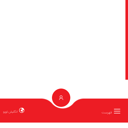
انگلیش توربو