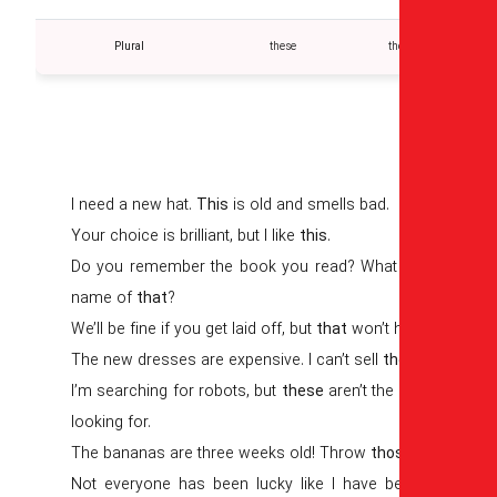
Plural
these
th
I need a new hat.
This
is old and smells bad.
Your choice is brilliant, but I like
this
.
Do you remember the book you read? What
name of
that
?
We’ll be fine if you get laid off, but
that
won’t 
The new dresses are expensive. I can’t sell
t
I’m searching for robots, but
these
aren’t the
looking for.
The bananas are three weeks old! Throw
tho
Not everyone has been lucky like I have be