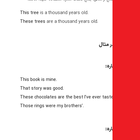
This tree
is a thousand years old.
These trees
are a thousand years old.
ر مثال
ه:
This
book is mine.
That
story was good.
These
chocolates are the best I’ve ever tast
Those
rings were my brothers’.
ره: