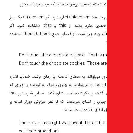
ند دسته تقسیم می‌شوند: مفرد / جمع و نزدیک / دور.
مفرد / جمع به عدد antecedent اشاره دارد. اگر antecedent یک چیز
است، از ضمایر مفرد باشد از this یا that استفاده کنید. اگر
antecedent چند چیز است، از ضمایر جمع these یا those استفاده
:
Don’t touch the chocolate cupcake.
That
is m
Don’t touch the chocolate cookies.
Those
are
ور می‌تواند به معنای فاصله یا زمان باشد. ضمایر اشاره
نزدیک this و these می‌توانند به چیزی نزدیک به گوینده یا چیزی که
اخیراً اتفاق افتاده یا ذکر شده است اشاره کنند. ضمایر اشاره دور that
 those چیزی را نشان می‌دهند که از نظر فیزیکی دورتر است یا
 اتفاق افتاده است؛ مانند:
The movie
last night
was awful.
This
is the 
you recommend one.