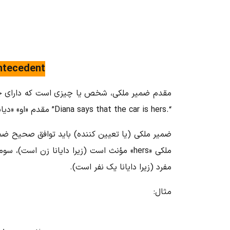
ntecedent
مقدم ضمیر ملکی، شخص یا چیزی است که دارای چه ی
“.Diana says that the car is hers” مقدم «او» «دیانا» صاحب خودرو است.
ضمیر ملکی (یا تعیین کننده) باید توافق صحیح ض
ملکی «hers» مؤنث است (زیرا دایانا زن است
مفرد (زیرا دایانا یک نفر است).
مثال: