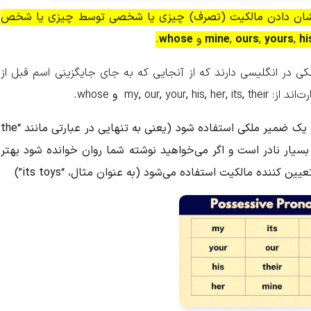
شان دادن مالکیت (تصرف) چیزی یا شخصی توسط چیزی یا شخص
hi
,
yours
,
ours
,
mine
و
whose
.
ی در انگلیسی دارند که از آنجایی که به جای جایگزینی اسم قبل از
ند از: my
their
,
its
,
her
,
his
,
your
,
our
,
و
whose
.
توجه داشته باشید its از نظر فنی می‌تواند به عنوان یک ضمیر ملکی استفاده شود (یعنی به تنهایی در عبارتی مانند “the
یسی مدرن بسیار نادر است و اگر می‌خواهید نوشته شما روان خوانده شود بهتر
 کننده مالکیت استفاده می‌شود (به عنوان مثال، “its toys”)