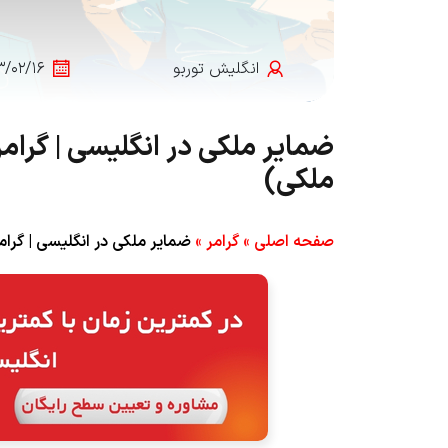
انگلیش‌ توربو
۳/۰۲/۱۶
ملکی)
صفحه اصلی
»
گرامر
»
ضمایر ملکی در انگلیسی | گرامر Possessive Pronouns (مقایسه با صفات م