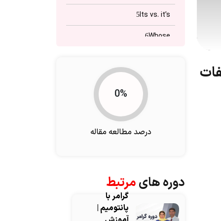
Its vs. it’s
5
Whose
6
قایسه با صفات
0%
درصد مطالعه مقاله
دوره های
مرتبط
گرامر با
پانتومیم |
آموزش