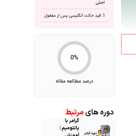
اصلی
قید حالت انگلیسی پس از مفعول
5
قید حالت انگلیسی قبل از فعل
6
اصلی
قید حالت انگلیسی در ابتدای
7
جمله
0%
قوانین املایی و ساخت قیدهای
8
حالت
درصد مطالعه مقاله
استثنائات قید حالت انگلیسی
9
چگونگی بکارگیری Adverb of
10
Manner
دوره های
مرتبط
گرامر با
پانتومیم |
آموزش