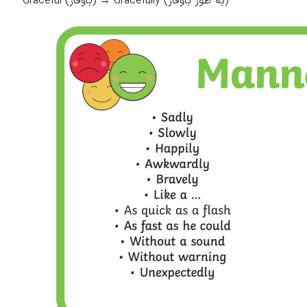
Graceful (باوقار) → Gracefully (به طور باوقار)