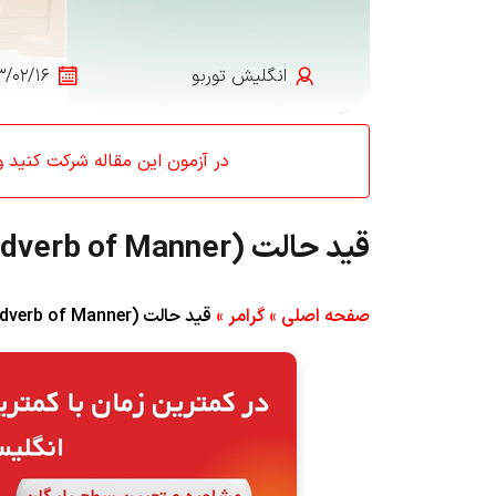
انگلیش‌ توربو
۳/۰۲/۱۶
در آزمون این مقاله شرکت کنید و کد تخفیف 0
قید حالت (Adverb of Manner) در انگلیسی
صفحه اصلی
»
گرامر
»
قید حالت (Adverb of Manner) در انگلیسی