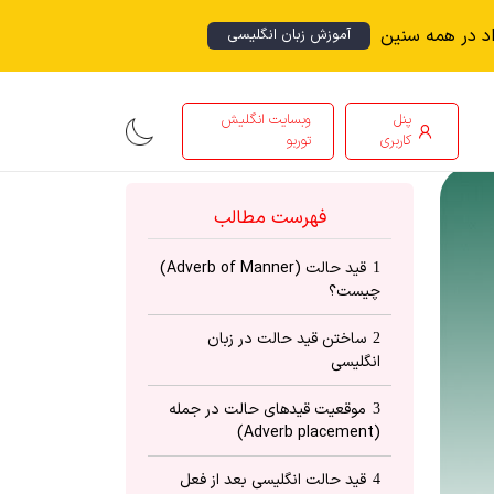
اد در همه سنین
آموزش زبان انگلیسی
پنل
وبسایت انگلیش
کاربری
توربو
فهرست مطالب
قید حالت (Adverb of Manner)
1
چیست؟
ساختن قید حالت در زبان
2
انگلیسی
موقعیت قیدهای حالت در جمله
3
(Adverb placement)
قید حالت انگلیسی بعد از فعل
4