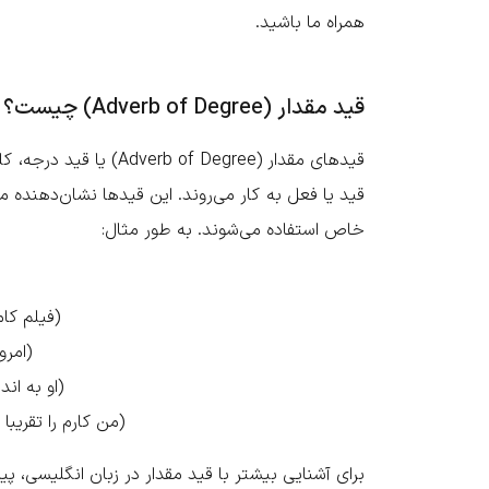
همراه ما باشید.
قید مقدار (Adverb of Degree) چیست؟
قیدهای مقدار ( Degree
قید یا فعل به کار می‌روند. این قیدها نشان‌دهنده‌
خاص استفاده می‌شوند. به طور مثال:
Quite (کاملاً): The movie was quite interesting. (.فیلم کاملا جالب بود)
Too (بیش از حد): It is too hot today. (.امروز بیش از حد گرم است)
Enough (کافی): He is not tall enough. (.او به اندازه کافی قد بلند نیست)
Almost (تقریباً): I have almost finished my work. (.من کارم را تقریبا تمام کرده‌ام)
برای آشنایی بیشتر با قید مقدار در زبان انگلیسی، پی