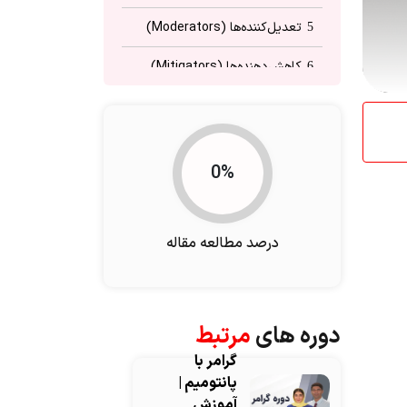
تعدیل‌کننده‌ها (Moderators)
5
کاهش‌دهنده‌ها (Mitigators)
6
کاربرد کلمه‌ی ‘Enough’ در زبان
7
انگلیسی
تفاوت بین ‘Very’ و ‘Too’
8
0%
اهمیت قید مقدار در زبان
9
انگلیسی
درصد مطالعه مقاله
نکات پیشرفته قید مقدار
10
انگلیسی
دوره های
مرتبط
گرامر با
پانتومیم |
آموزش