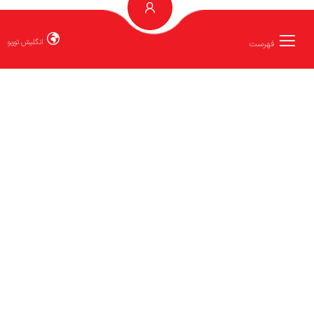
انگلیش توربو