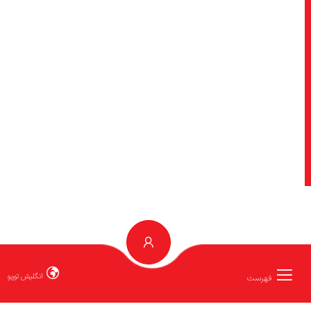
انگلیش توربو