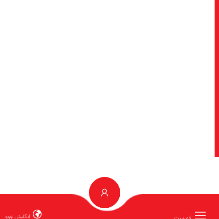
انگلیش توربو