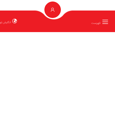
انگلیش توربو