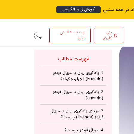
اد در همه سنین
آموزش زبان انگلیسی
پنل
وبسایت انگلیش
کاربری
توربو
فهرست مطالب
یادگیری زبان با سریال فرندز
1
(Friends) | چرا و چگونه؟
یادگیری زبان با سریال فرندز
2
(Friends)
مزایای یادگیری زبان با سریال
3
فرندز (Friends) چیست؟
سریال فرندز چیست؟
4