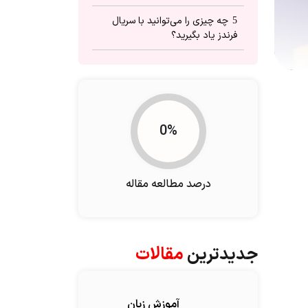
چه چیزی را می‌توانید با سریال
5
فرندز یاد بگیرید؟
یادگیری لیسنینگ و اسپیکینگ
6
یادگیری منابع گرامر و واژگانی
7
یادگیری فرهنگ غربی
8
0%
نحوه‌ی یادگیری زبان با سریال
9
فرندز (Friends)
درصد مطالعه مقاله
می‌توانید با سریال فرندز در
10
محیطی بسیار آرام انگلیسی یاد
بگیرید.
جدیدترین
مقالات
آموزش زبان