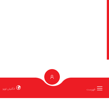
انگلیش توربو