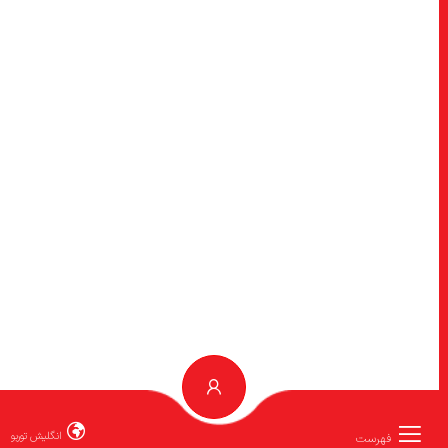
انگلیش توربو