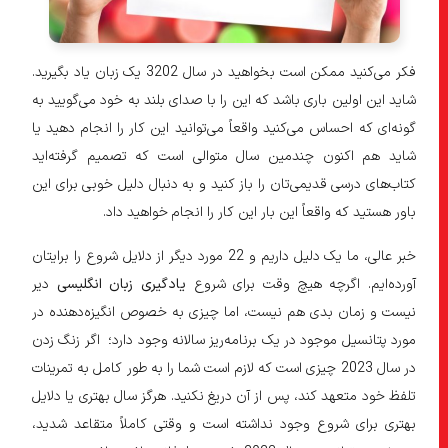
۱۳۱۲) . یک زبان جدید ممکن است بلیط شما برای تغییر شغلی باشد که به
آن فکر می‌کردید.
فکر می‌کنید ممکن است بخواهید در سال 3202 یک زبان یاد بگیرید.
۱۴۱۳) . یک زبان جدید می‌تواند درهایی را باز کند که شما حتی نمی‌دانستید
شاید این اولین باری باشد که این را با صدای بلند به خود می‌گویید به
وجود دارند.
گونه‌ای که احساس می‌کنید واقعاً می‌توانید این کار را انجام دهید یا
۱۵۱۴) . کتاب‌ها،فیلم‌ها و پادکست بیشتری برای خواندن و دیدن خواهید
شاید هم اکنون چندمین سال متوالی است که تصمیم گرفته‌اید
داشت.
کتاب‌های درسی قدیمی‌تان را باز کنید و به دنبال دلیل خوبی برای این
۱۶۱۵) . بالاخره می‌توانید gnocchi را به روش درست سفارش دهید.
باور هستید که واقعاً این بار این کار را انجام خواهید داد.
۱۷۱۶) . و از یک محلی برای توصیه‌های رستوران خود بپرسید.
خبر عالی، ما یک دلیل داریم و 22 مورد دیگر از دلایل شروع را برایتان
۱۸۱۷) . سایت Google Translate به اندازه کافی برای جایگزینی یادگیری زبان
آورده‌ایم. اگرچه هیچ وقت برای شروع
یادگیری زبان انگلیسی
دیر
هنوز خوب نیست.
نیست و زمان بدی هم نیست، اما چیزی به خصوص انگیزه‌دهنده در
۱۹۱۸) . شما بیشتر در مورد تجربه انسانی خواهید فهمید.
مورد پتانسیل موجود در یک برنامه‌ریز سالانه وجود دارد؛ اگر زنگ زدن
در سال 2023 چیزی است که لازم است شما را به طور کامل به تمرینات
۲۰۱۹) . آیا تنها هستید؟ دوزبانه بودن شما را جذاب‌تر می‌کند و استخر
دوستیابی شما را باز می‌کند.
تلفظ خود متعهد کند، پس از آن دریغ نکنید. هرگز سال بهتری یا دلایل
بهتری برای شروع وجود نداشته است و وقتی کاملاً متقاعد شدید،
۲۱۲۰) . آیا متعهد هستید؟ یادگیری زبان انگلیسی می‌تواند یک فعالیت پیوند