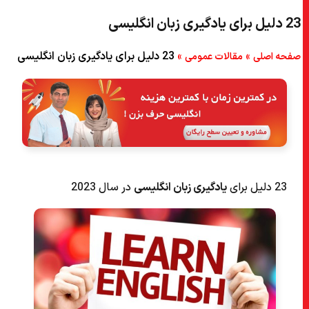
23 دلیل برای یادگیری زبان انگلیسی
۴۳) . ویزای دیجیتال عشایری به سرعت در حال تبدیل شدن به یک چیز
خوب است.
»
»
23 دلیل برای یادگیری زبان انگلیسی
صفحه اصلی
مقالات عمومی
۵۴) . ما برای گردهمایی‌های خانوادگی به تاخیر افتاده‌ایم. ارتباط مجدد با
بستگان خود یکی از راه‌های رسیدن به یادگیری زبان انگلیسی است.
۶۵) . ما مشتاق هستیم که از مناطق راحت خود (Comfort Zone) خارج
شویم و مطمئناً یادگیری یک زبان جدید زبان مادری شما را به چالش خواهد
کشید.
۷۶) . احتمالاً هنگام تماشای برنامه‌های خارجی زبان مورد علاقه خود آماده
هستید که زیرنویس را خاموش کنید.
23 دلیل برای
یادگیری زبان انگلیسی
در سال 2023
۸۷) . مغز شما به خاطر آن از شما تشکر خواهد کرد.
۹۸) . یادگیری زبان به معنای واقعی کلمه می تواند شما را شادتر کند.
۱۰۹) . یادگیری زبان انگلیسی می‌تواند شما را نیز به فرد بهتری تبدیل کند.
۱۱۱۰) . یادگیری زبان به شما در کشف خود کمک می‌کند.
۱۲۱۱) . پذیرفتن اشتباهات برای شما خوب است.