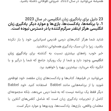
خوبی باشد.
همیشه می‌توانید در سال 2023 شروعی طوفانی داشته باشید.
۲۲۲۱) . می‌توانید از آن برای جایگزینی عادات مخرب‌تر خود استفاده کنید.
23 دلیل برای یادگیری زبان انگلیسی در سال 2023
۲۳۲۲) . این به شما احساس موفقیت و عاملیت در یک آب‌و‌هوای غیرقابل
1
. با برنامه
ها،
پادکست
ها،
بازی
ها و موارد دیگر
یادگیری زبان
پیش‌بینی می‌دهد.
انگلیسی هرگز اینقدر سرگرم
کننده یا در دسترس نبوده است
.
۲۴۲۳) . یادگیری زبان انگلیسی به شما کمک می‌کند انعطاف‌پذیری و اعتماد
به نفس خود را برای انجام کارهای بزرگ‌تر در سال ۲۰۲۴) ایجاد کنید.
شاید شما هرگز کتاب‌های درسی قدیمی اسپانیایی خود را باز نکرده
باشید، زیرا با آن سبک یادگیری همخوانی نداشتید.
خبر خوب: راه‌های بیشتری نسبت به گذشته برای
یادگیری زبان
انگلیسی
وجود دارد و شما از یک رویکرد جامع که شما را درگیر و با
انگیزه نگه می‌دارد، بیشترین بهره را خواهید برد.
می‌توانید در فیلم‌ها، کتاب‌ها و پادکست‌های زبان مقصد خود غوطه‌ور
شوید یا از برنامه‌هایی مانند Babbel استفاده کنید. خود Babbel
دیگر فقط یک برنامه نیست که به شما درس می‌دهد، بلکه مجموعه‌ای
کامل از تجربیات یادگیری زبان است که شامل کلاس‌های آنلاین با
معلمان واقعی، بازی‌ها، پادکست‌ها، ویدیوها و موارد دیگر است.