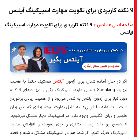
9 نکته کاربردی برای تقویت مهارت اسپیکینگ آیلتس
۵) با آهنگ‌های مختلف همخوانی کنید.
۶) از ویدیوهای آموزشی کمک بگیرید.
»
»
9 نکته کاربردی برای تقویت مهارت اسپیکینگ
صفحه اصلی
آیلتس
آیلتس
۷) با ربات گوگل صحبت کنید.
۸) از اپلیکیشن‌های زبان استفاده کنید.
۹) به انگلیسی فکر کنید.
۱۰) در دوره‌های آموزشی شرکت کنید.
اگر در حال آماده شدن برای آزمون
آیلتس
هستید، حتماً با اهمیت
۱۱) جمع‌بندی
مهارت Speaking آشنایی دارید. اسپیکینگ یکی از مهارت‌های 4 گانه
۱۲) سوالات متداول
مورد نیاز برای آزمون آیلتس به شمار می‌رود و از اهمیت زیادی برخوردار
است. متاسفانه ما ایرانی‌ها به دلیل تفاوت لهجه زیادی که بین زبان
۱۳) بهترین روش برای تقویت مهارت اسپیکینگ چیست؟
فارسی و زبان انگلیسی وجود دارد، در اسپیکینگ دچار مشکل می‌شویم.
۱۴) آیا ویدیوهای آموزشی روی تقویت مهارت اسپیکینگ تاثیر می‌گذارند؟
از همین رو باید زمان بیشتری را برای تقویت و افزایش مهارت
۱۵) چطور باید یک پارتنر برای مکالمه زبان پیدا کنیم؟
اسپیکینگ
صرف کنیم. اگر شما هم در اسپیکینگ مشکل داشته و قصد