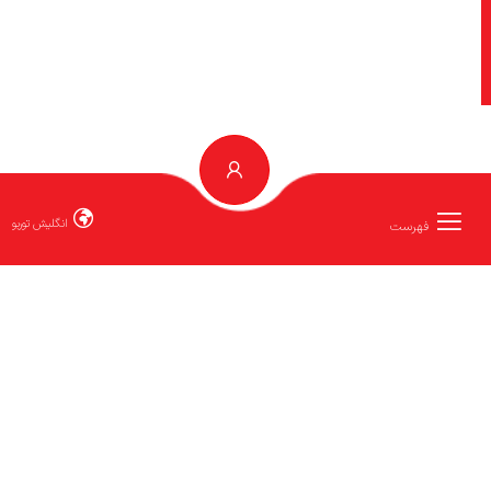
انگلیش توربو