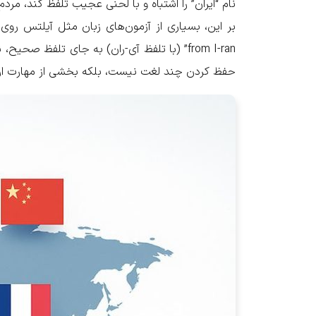
نام “ایران” را اشتباه و با لحنی عجیب تلفظ کند، مر
from I-ran” (با تلفظ آی-ران) به جای تلفظ 
حفظ کردن چند لغت نیست، بلکه بخشی از مهارت ارت