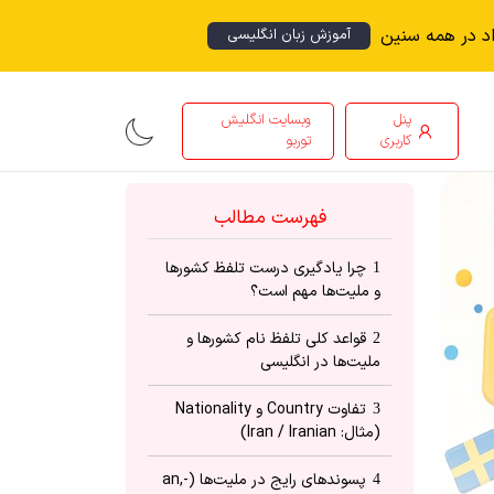
اد در همه سنین
آموزش زبان انگلیسی
پنل
وبسایت انگلیش
کاربری
توربو
فهرست مطالب
چرا یادگیری درست تلفظ کشورها
1
و ملیت‌ها مهم است؟
قواعد کلی تلفظ نام کشورها و
2
ملیت‌ها در انگلیسی
تفاوت Country و Nationality
3
(مثال: Iran / Iranian)
پسوندهای رایج در ملیت‌ها (-an,
4