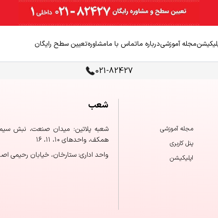
لیکیشن
مجله آموزشی
درباره ما
تماس با ما
مشاوره
تعیین سطح رایگان
021-82427
شعب
مجله آموزشی
شعبه پلاتین: میدان صنعت، نبش سیمای 
همکف، واحدهای ۱۰، ۱۱، ۱۶
پنل کاربری
واحد اداری: ستارخان، خیابان رحیمی اص
اپلیکیشن