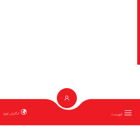
انگلیش توربو